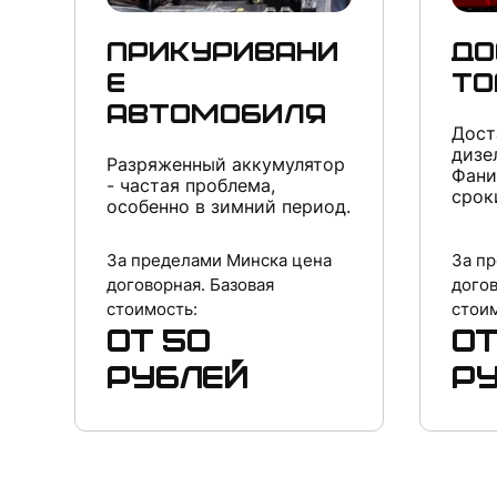
Прикуривани
До
е
то
автомобиля
Дост
дизе
Разряженный аккумулятор
Фани
- частая проблема,
срок
особенно в зимний период.
За пределами Минска цена
За п
договорная. Базовая
догов
стоимость:
стоим
от 50
от
рублей
р