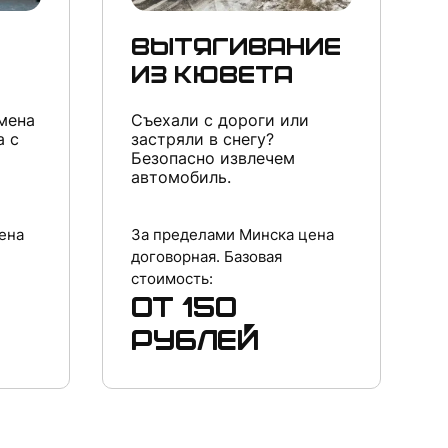
Вытягивание
из кювета
мена
Съехали с дороги или
а с
застряли в снегу?
Безопасно извлечем
автомобиль.
ена
За пределами Минска цена
договорная. Базовая
стоимость:
от 150
рублей