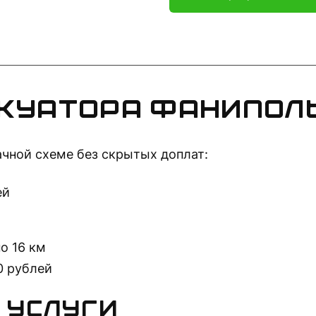
куатора Фаниполь
ачной схеме без скрытых доплат:
ей
о 16 км
50 рублей
 услуги