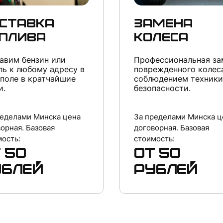
ставка
Замена
плива
колеса
авим бензин или
Профессиональная за
ль к любому адресу в
поврежденного колес
поле в кратчайшие
соблюдением техники
и.
безопасности.
ределами Минска цена
За пределами Минска ц
орная. Базовая
договорная. Базовая
ость:
стоимость:
 50
от 50
ублей
рублей