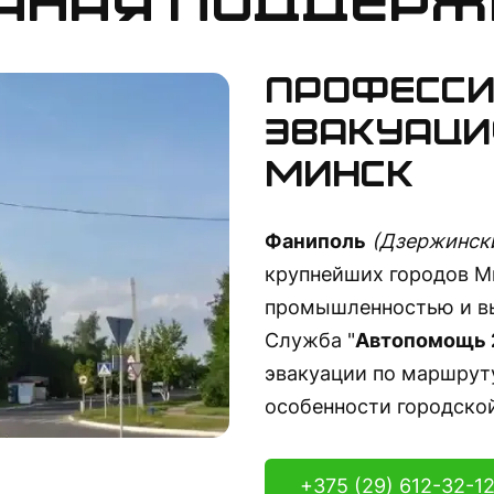
чная поддерж
Професси
эвакуаци
Минск
Фаниполь
(Дзержински
крупнейших городов М
промышленностью и вы
Служба "
Автопомощь 
эвакуации по маршруту
особенности городско
+375 (29) 612-32-1