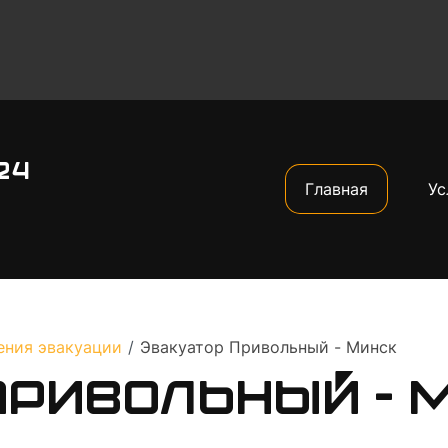
24
Главная
Ус
ения эвакуации
/
Эвакуатор Привольный - Минск
Привольный - 