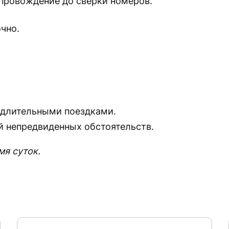
опровождение до сверки номеров.
чно.
 длительными поездками.
ай непредвиденных обстоятельств.
мя суток.