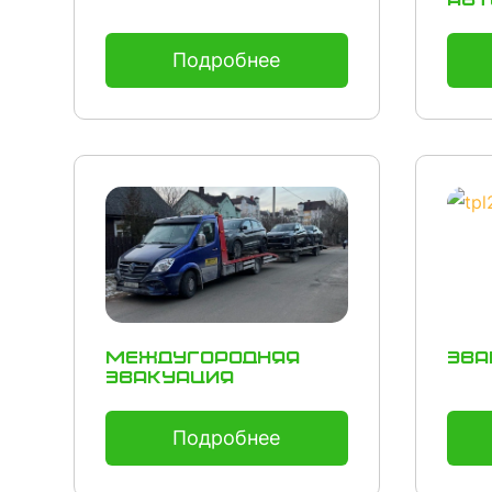
авт
Подробнее
Междугородняя
Эва
эвакуация
Подробнее