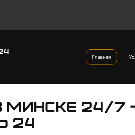
24
Главная
Ус
 Минске 24/7 
ь 24