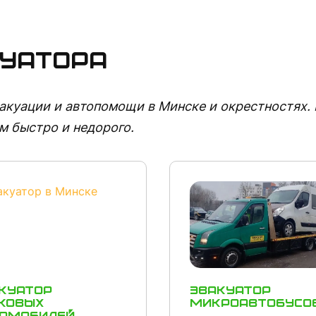
куатора
вакуации и автопомощи в Минске и окрестностях.
м быстро и недорого.
куатор
Эвакуатор
ковых
микроавтобусо