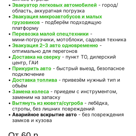
Эвакуатор легковых автомобилей
- город/
область, аккуратная погрузка
Эвакуация микроавтобусов и малых
грузовиков
- подберём подходящую
платформу
Перевозка малой спецтехники
-
мини‑погрузчики, мотоблоки, садовая техника
Эвакуация 2–3 авто одновременно
-
оптимально для перегонов
Доставка на сверку
- пункт ТО, дилерский
центр, ГАИ
Прикурить авто
- быстрый выезд, безопасное
подключение
Доставка топлива
- привезём нужный тип и
объём
Замена колеса
- приедем с инструментом,
заменим на запаску
Вытянуть из кювета/сугроба
- лебёдка,
стропы, без лишних повреждений
Аварийное вскрытие авто
- без повреждения
замков и кузова
От 60 р.