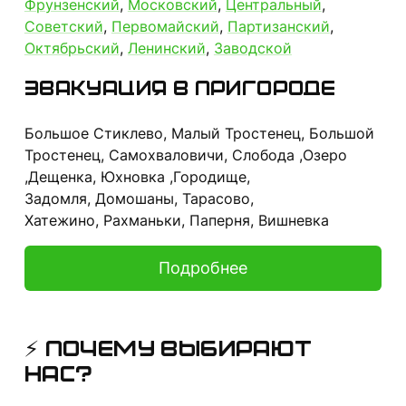
Фрунзенский
,
Московский
,
Центральный
,
Советский
,
Первомайский
,
Партизанский
,
Октябрьский
,
Ленинский
,
Заводской
Эвакуация в пригороде
Большое Стиклево, Малый Тростенец, Большой
Тростенец, Самохваловичи, Слобода ,Озеро
,Дещенка, Юхновка ,Городище,
Задомля, Домошаны, Тарасово,
Хатежино, Рахманьки, Паперня, Вишневка
Подробнее
⚡️ ПОЧЕМУ ВЫБИРАЮТ
НАС?